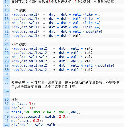
14
同时可以支持两个参数或
3
个参数表达式，
2
个参数时，自身参与运算。
15
16
•
2
个参数
:
17
◦
add
(
dst
,
val1
)
⇒
dst
=
dst
+
val1
(
like
+=
)
18
◦
sub
(
dst
,
val1
)
⇒
dst
=
dst
-
val1
(
like
-=
)
19
◦
mul
(
dst
,
val1
)
⇒
dst
=
dst *
val1
(
like *
=
)
20
◦
div
(
dst
,
val1
)
⇒
dst
=
dst
/
val1
(
like
/=
)
21
◦
mod
(
dst
,
val1
)
⇒
dst
=
dst
%
val1
(
modulate
)
22
◦
pow
(
dst
,
val1
)
⇒
dst
=
dst
^
val1
23
24
•
3
个参数
:
25
◦
add
(
dst
,
val1
,
val2
)
⇒
dst
=
val1
+
val2
26
◦
sub
(
dst
,
val1
,
val2
)
⇒
dst
=
val1
-
val2
27
◦
mul
(
dst
,
val1
,
val2
)
⇒
dst
=
val1 *
val2
28
◦
div
(
dst
,
val1
,
val2
)
⇒
dst
=
val1
/
val2
29
◦
mod
(
dst
,
val1
,
val2
)
⇒
dst
=
val1
%
val2
(
modulate
)
30
◦
pow
(
dst
,
val1
,
val2
)
⇒
dst
=
val1
^
val2
31
32
33
领主提醒
-
相加的值可以是变量，使用运算动作的变量参数，不需要使
用
get
先获取变量值，这个点需要特别注意！
34
35
36
样例：
37
set
(
val
,
1
)
;
38
add
(
val
,
1
)
;
39
trace
(
'val should be 2: val='
,
val
)
;
40
mul
(
doublewidth
,
width
,
2.0
)
;
41
mul
(
scale
,
0.5
)
;
42
div
(
result
,
vala
,
valb
)
;