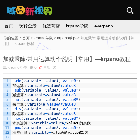
首页
玩转全景
优选商店
krpano学院
everpano
你的位置：
首页
>
krpano学院
>
krpano动作
>
加减乘除-常用运算动作说明【常
用】—krpano教程
加减乘除-常用运算动作说明【常用】—krpano教程
krpano动作
0
喜欢
(0)
1
add
(
variable
,
valueA
,
valueB*
)
2
加运算：
variable
=
valueA
+
valueB
3
sub
(
variable
,
valueA
,
valueB*
)
4
减运算：
variable
=
valueA
-
valueB 
5
mul
(
variable
,
valueA
,
valueB*
)
6
乘运算：
variable
=
valueA*
valueB 
7
div
(
variable
,
valueA
,
valueB*
)
8
除运算：
variable
=
valueA
/
valueB 
9
mod
(
variable
,
valueA
,
valueB*
)
10
求余运算：
variable
=
valueA
/
valueB
的余数
11
pow
(
variable
,
valueA
,
valueB*
)
12
次幂运算：
variable
=
valueA
的
valueB
次方
13