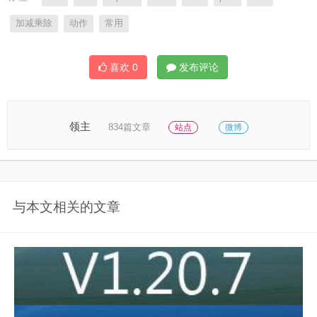
加减乘除
动作
常用
喜欢
0
发布评论
领主
834篇文章
站点
微博
与本文相关的文章