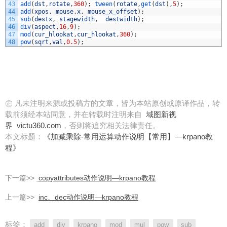
43
add
(
dst
,
rotate
,
360
)
;
tween
(
rotate
,
get
(
dst
)
,
5
)
;
44
add
(
xpos
,
mouse
.
x
,
mouse_x_offset
)
;
45
sub
(
destx
,
stagewidth
,
destwidth
)
;
46
div
(
aspect
,
16
,
9
)
;
47
mod
(
cur_hlookat
,
cur_hlookat
,
360
)
;
48
pow
(
sqrt
,
val
,
0.5
)
;
㊣ 凡未注明来源或投稿方的文章，皆为本站原创或原译作品，转
载前须经本站同意，并在转载时注明来自
域图新视
界
victu360.com
，否则将追究相关法律责任。
本文标题：
《加减乘除-常用运算动作说明【常用】—krpano教
程》
下一篇>>
copyattributes动作说明—krpano教程
上一篇>>
inc、dec动作说明—krpano教程
标签：
add
div
krpano
mod
mul
pow
sub