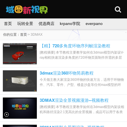
首页
玩转全景
优选商店
krpano学院
everpano
你的位置：
首页
>
3DMAX
【精】720多角度环物序列帧渲染教程
[教程摘要] 本节教程主要教学如何在3dmax模型内架设V-
ray相机快速渲染多角度的720环物页面制作所需的多层
序列帧图片。 开通会员观看本视...
3dmax渲染360环物简易教程
今天领主教大家渲染360环物的快速方法，适用于环物物
件、汽车、零件、户型、楼盘沙盘等任何max模型的环
物输出。 输出原理：设置一个模型X轴自旋转...
3DMAX渲染全景视频漫游--视频教程
[教程摘要] 本节教程主要教学如何在3dmax模型内架设相
机和路径渲染2:1宽高比的全景视频，成品可以用于各类
全景软件的导入，生成全景漫游，渲染教...