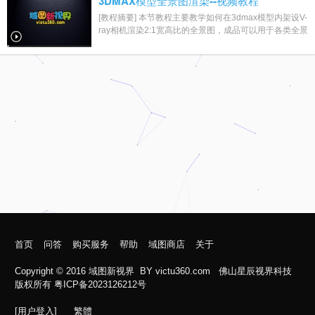
3DMAX模型全景图渲染--视频教程
[教程摘要] 本节教程主要教学如何在3dmax模型内架设V-
ray相机渲染2:1宽高比的全景图，成品可以用于各类全景
软件的导入，生成全景漫游，渲染教程适...
首页
问答
购买服务
帮助
域图商店
关于
Copyright © 2016
域图新视界
BY
victu360.com
佛山星辰视界科技
版权所有 粤ICP备2023126212号
[用户登入]
繁體