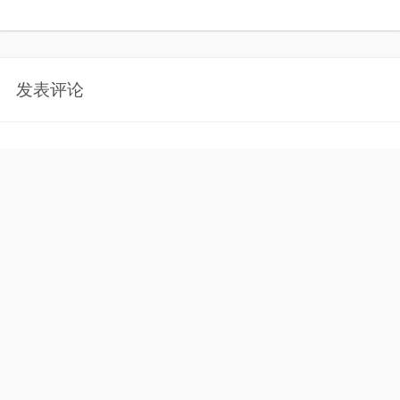
发表评论
您必须
[ 登录 ]
才能发表留言！
首页
问答
购买服务
帮助
域图商店
关于