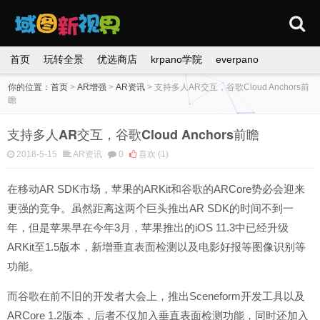
首页
玩转全景
优选商店
krpano学院
everpano
你的位置：
首页
>
AR增强
>
AR资讯
>
支持多人AR交互，谷歌Cloud Anchors前
瞻
支持多人AR交互，谷歌Cloud Anchors前瞻
2018-5-15
AR资讯
0
喜欢
(1)
在移动AR SDK市场，苹果的ARKit和谷歌的ARCore势必会迎来
更强的竞争。虽然距离这两个巨头推出AR SDK的时间不到一
年，但是苹果早在今年3月，苹果推出的iOS 11.3中已经升级
ARKit至1.5版本，新增垂直表面检测以及电影好报等图像识别等
功能。
而谷歌在前不旧的开发者大会上，推出Sceneform开发工具以及
ARCore 1.2版本，后者不仅加入垂直表面检测功能，同时还加入