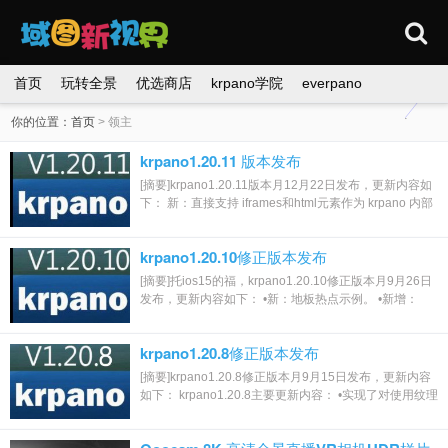
首页
玩转全景
优选商店
krpano学院
everpano
你的位置：
首页
>
领主
krpano1.20.11 版本发布
[摘要]krpano1.20.11版本月12月22日发布，更新内容如
下： 新：直接支持 iframes和html元素作为 krpano 内部
的层。 该弹出窗口例子是相应的更新。 ...
krpano1.20.10修正版本发布
[摘要]托ios15的福，krpano1.20.10修正版本月9月26日
发布，更新内容如下： •新：地板热点示例。 •新增：
passQueryParameters嵌入设置现在也可以是...
krpano1.20.8修正版本发布
[摘要]krpano1.20.8修正版本月9月15日发布，更新内容
如下： krpano1.20.8主要更新内容： •实现了对使用纹理
3D模型（Textured 3D-Models）的支持。...