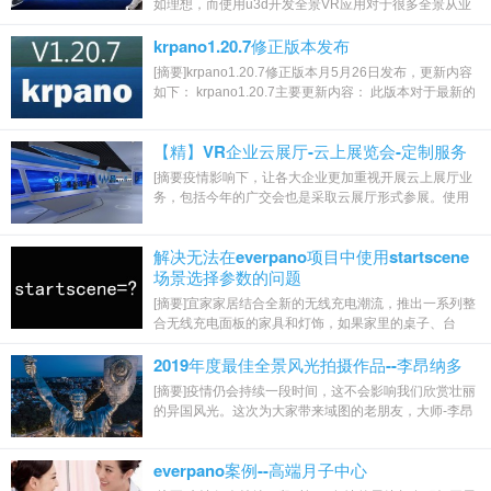
如理想，而使用u3d开发全景VR应用对于很多全景从业
者来说有一定门槛，而随着大量的VR一体机的...
krpano1.20.7修正版本发布
[摘要]krpano1.20.7修正版本月5月26日发布，更新内容
如下： krpano1.20.7主要更新内容： 此版本对于最新的
Oculus浏览器版本9.*中的VR支持尤其重...
【精】VR企业云展厅-云上展览会-定制服务
[摘要疫情影响下，让各大企业更加重视开展云上展厅业
务，包括今年的广交会也是采取云展厅形式参展。使用
轻量级网页引擎可以快速经济地建议炫酷的...
解决无法在everpano项目中使用startscene
场景选择参数的问题
[摘要]宜家家居结合全新的无线充电潮流，推出一系列整
合无线充电面板的家具和灯饰，如果家里的桌子、台
灯、床头柜等这些全部都有这类配置，那么...
2019年度最佳全景风光拍摄作品--李昂纳多
[摘要]疫情仍会持续一段时间，这不会影响我们欣赏壮丽
的异国风光。这次为大家带来域图的老朋友，大师-李昂
纳多的2019年度获奖的作品集，涵盖了长...
everpano案例--高端月子中心