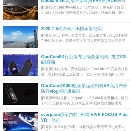
Qoocam 8K 高清全景直播VR相机HDR样片
[摘要]QooCam 8K采用1/1.7英寸2000万像素的传感器，
相比行业普遍的感光器提升了50%以上感光面积，在相
同时间段中能捕获更多光线，拥有更强的感光...
2020-7-6武汉长江汛情全景纪实
[摘要]7月6日下午，省委常委、武汉市委书记王忠林主持
召开动员大会，要求全市上下深入贯彻落实习近平总书
记重要指示精神，坚持人民至上、生命至...
QooCam8K行业版专业级全景相机--支持5G
8K直播
[摘要]继成功推出广受欢迎的QooCam 8K360度全景相机
后，看到科技最近全新推出一款自带机内推流的8K VR
直播行业版相机，该行业版机器继承和升级了...
QooCam 8K360度全景运动相机VR高清户外
防抖vlog相机摄像机
[摘要]看到科技推出的QooCam 8K360度全景相机，以低
于4000元的价格实现了8K全景VR视频的拍摄解决方
案，同时全景图拍摄也达到8K画质（最新版更支...
everpano演示拍档--HTC VIVE FOCUS Plus
VR一体机
[摘要]长期以来使用VR一体机观赏全景图应用的效果未