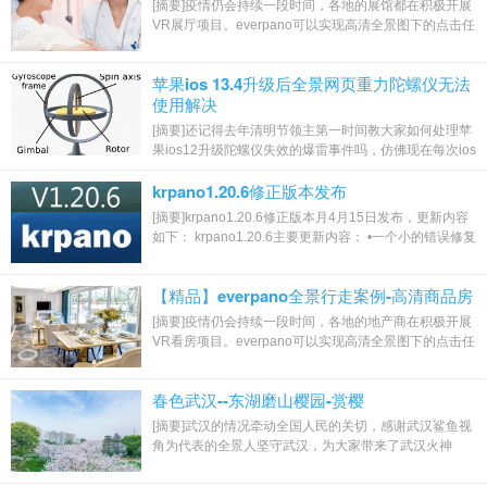
[摘要]疫情仍会持续一段时间，各地的展馆都在积极开展
VR展厅项目。everpano可以实现高清全景图下的点击任
意方向行走效果，带来了区别于传统全景...
苹果ios 13.4升级后全景网页重力陀螺仪无法
使用解决
[摘要]还记得去年清明节领主第一时间教大家如何处理苹
果ios12升级陀螺仪失效的爆雷事件吗，仿佛现在每次ios
升级，苹果都要耍一下浏览器的陀螺仪功...
krpano1.20.6修正版本发布
[摘要]krpano1.20.6修正版本月4月15日发布，更新内容
如下： krpano1.20.6主要更新内容： •一个小的错误修复
版本。 •更新最新的Oculus眼镜浏览器...
【精品】everpano全景行走案例-高清商品房
[摘要]疫情仍会持续一段时间，各地的地产商在积极开展
VR看房项目。everpano可以实现高清全景图下的点击任
意方向行走效果，带来了区别于传统全景...
春色武汉--东湖磨山樱园-赏樱
[摘要]武汉的情况牵动全国人民的关切，感谢武汉鲨鱼视
角为代表的全景人坚守武汉，为大家带来了武汉火神
山、雷神山、主要街道等系列高清航拍全景...