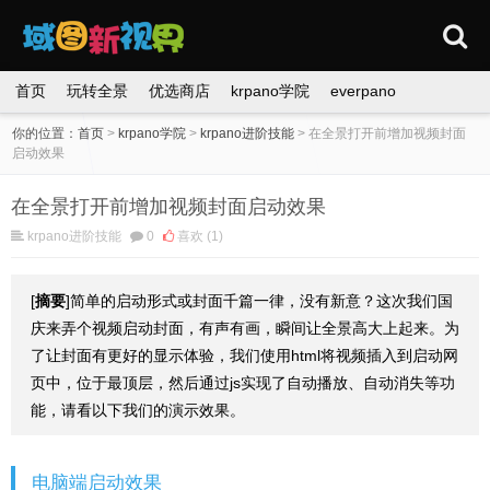
首页
玩转全景
优选商店
krpano学院
everpano
你的位置：
首页
>
krpano学院
>
krpano进阶技能
>
在全景打开前增加视频封面
启动效果
在全景打开前增加视频封面启动效果
krpano进阶技能
0
喜欢
(1)
[
摘要
]简单的启动形式或封面千篇一律，没有新意？这次我们国
庆来弄个视频启动封面，有声有画，瞬间让全景高大上起来。为
了让封面有更好的显示体验，我们使用html将视频插入到启动网
页中，位于最顶层，然后通过js实现了自动播放、自动消失等功
能，请看以下我们的演示效果。
电脑端启动效果