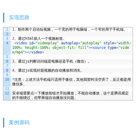
实现思路
1
1
、制作两个启动短视频，一个宽的用于电脑端，一个窄的用于手机端。
2
3
2
、通过
html
插入一个视频标签。
4
<
video 
id
=
"videoplay"
autoplay
=
"autoplay"
style
=
"width:
100%; height:100%; object-fit: fill"
>
<
source 
type
=
"vide
o/mp4"
>
<
/
video
>
5
6
3
、通过
js
判断访问端是电脑还是手机（微信）。
7
8
4
、通过
js
实现封面视频的自动播放和消失。
9
10
*
注意：上述方法手机端只适用于微信，其他我暂时没空弄了，反正都是用
微信多。
11
12
安卓端需要点一下播放按钮才开始播放，不能自动播放，这个是腾讯规定
的不能绕过，但苹果端自动播放没问题。
案例源码