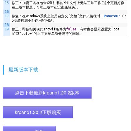
15
修正：加密工具在包含
XML
注释的
XML
文件上无法正常工作
(
这个更新好像
在上版本提及，可能上版本还没彻底解决
)
。
16
17
修复：在
Windows
系统上使用自定义“文档”文件夹路径时，
Panotour 
Pr
o
安装检测不起作用的问题。
18
19
修正：即使相关项的
showif
条件为
false
，有时也会显示设置为“
bot
h
”或“
below
”的上下文菜单项分隔符的问题。
最新版本下载
点击下载最新krpano1.20.2版本
krpano1.20.2正版购买