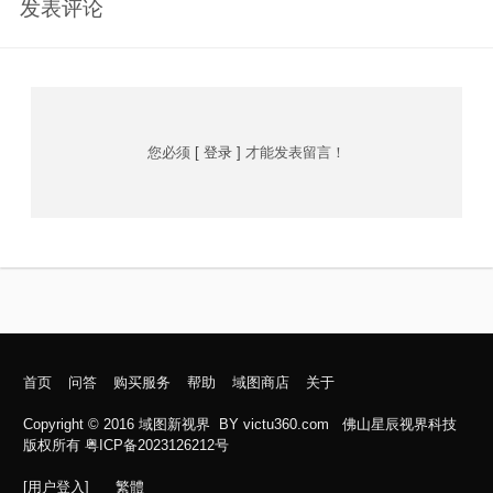
发表评论
您必须
[ 登录 ]
才能发表留言！
首页
问答
购买服务
帮助
域图商店
关于
Copyright © 2016
域图新视界
BY
victu360.com
佛山星辰视界科技
版权所有 粤ICP备2023126212号
[用户登入]
繁體