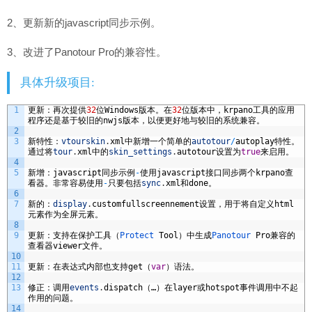
2、更新新的javascript同步示例。
3、改进了Panotour Pro的兼容性。
具体升级项目:
1
更新：再次提供
32
位
Windows
版本。在
32
位版本中，
krpano
工具的应用
程序还是基于较旧的
nwjs
版本，以便更好地与较旧的系统兼容。
2
3
新特性：
vtourskin
.
xml
中新增一个简单的
autotour
/
autoplay
特性。
通过将
tour
.
xml
中的
skin_settings
.
autotour
设置为
true
来启用。
4
5
新增：
javascript
同步示例
-
使用
javascript
接口同步两个
krpano
查
看器。非常容易使用
-
只要包括
sync
.
xml
和
done
。
6
7
新的：
display
.
customfullscreennement
设置，用于将自定义
html
元素作为全屏元素。
8
9
更新：支持在保护工具（
Protect 
Tool
）中生成
Panotour 
Pro
兼容的
查看器
viewer
文件。
10
11
更新：在表达式内部也支持
get
（
var
）语法。
12
13
修正：调用
events
.
dispatch
（…）在
layer
或
hotspot
事件调用中不起
作用的问题。
14