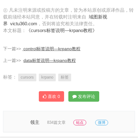
㊣ 凡未注明来源或投稿方的文章，皆为本站原创或原译作品，转
载前须经本站同意，并在转载时注明来自
域图新视
界
victu360.com
，否则将追究相关法律责任。
本文标题：
《cursors标签说明—krpano教程》
下一篇>>
control标签说明—krpano教程
上一篇>>
data标签说明—krpano教程
标签：
cursors
krpano
标签
喜欢
0
发布评论
领主
834篇文章
站点
微博