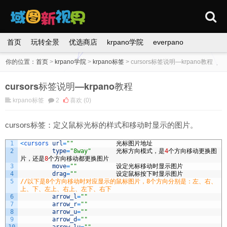
首页
玩转全景
优选商店
krpano学院
everpano
你的位置：
首页
>
krpano学院
>
krpano标签
>
cursors标签说明—krpano教程
cursors标签说明—krpano教程
krpano标签
2
喜欢
(0)
cursors标签：定义鼠标光标的样式和移动时显示的图片。
1
<
cursors 
url
=
""
光标图片地址
2
type
=
"8way"
光标方向模式，是
4
个方向移动更换图
片，还是
8
个方向移动都更换图片
3
move
=
""
设定光标移动时显示图片
4
drag
=
""
设定鼠标按下时显示图片
5
//以下是8个方向移动时对应显示的鼠标图片，8个方向分别是：左、右、
上、下、左上、右上、左下、右下
6
arrow_l
=
""
7
arrow_r
=
""
8
arrow_u
=
""
9
arrow_d
=
""