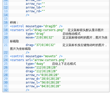
10
arrow_lu
=
""
11
arrow_ru
=
""
12
arrow_ld
=
""
13
arrow_rd
=
""
14
/
>
15
16
样例：
17
<
control 
mousetype
=
"drag2D"
/
>
18
<
cursors 
url
=
"drag-cursors.png"
定义鼠标箭头默认显示图片
19
type
=
"drag"
启动拖动模式
20
move
=
"2|0|30|32"
定义鼠标移动时的图片，图片为坐
标截取
21
drag
=
"37|0|30|32"
定义鼠标长按左键拖动时的图片，
图片为坐标截取
22
/
>
23
<
control 
mousetype
=
"moveto"
/
>
24
<
cursors 
url
=
"arrow-cursors.png"
25
type
=
"4way"
启动上下左右模式
26
move
=
"112|0|28|28"
27
drag
=
"112|0|28|28"
28
arrow_r
=
"0|0|28|28"
29
arrow_d
=
"28|0|28|28"
30
arrow_l
=
"56|0|28|28"
31
arrow_u
=
"84|0|28|28"
32
/
>