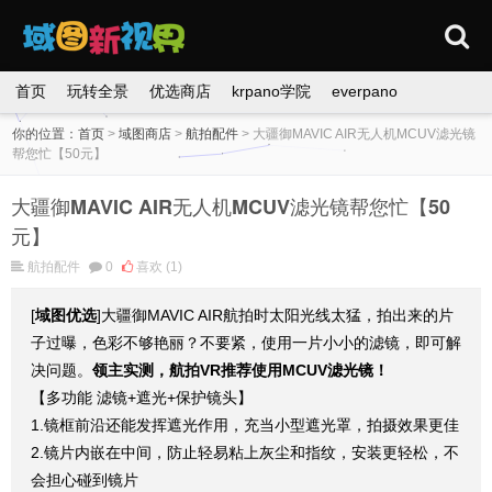
首页
玩转全景
优选商店
krpano学院
everpano
你的位置：
首页
>
域图商店
>
航拍配件
>
大疆御MAVIC AIR无人机MCUV滤光镜
帮您忙【50元】
大疆御MAVIC AIR无人机MCUV滤光镜帮您忙【50
元】
航拍配件
0
喜欢
(1)
[
域图优选
]大疆御MAVIC AIR航拍时太阳光线太猛，拍出来的片
子过曝，色彩不够艳丽？不要紧，使用一片小小的滤镜，即可解
决问题。
领主实测，航拍VR推荐使用MCUV滤光镜！
【多功能 滤镜+遮光+保护镜头】
1.镜框前沿还能发挥遮光作用，充当小型遮光罩，拍摄效果更佳
2.镜片内嵌在中间，防止轻易粘上灰尘和指纹，安装更轻松，不
会担心碰到镜片