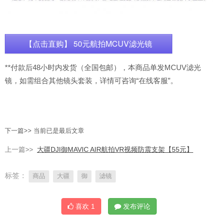
【点击直购】 50元航拍MCUV滤光镜
**付款后48小时内发货（全国包邮），本商品单发MCUV滤光
镜，如需组合其他镜头套装，详情可咨询“在线客服”。
下一篇>> 当前已是最后文章
上一篇>>
大疆DJI御MAVIC AIR航拍VR视频防震支架【55元】
标签：
商品
大疆
御
滤镜
喜欢
1
发布评论