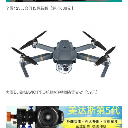
全景123云台PH5最新版【标准688元】
大疆DJI御MAVIC PRO航拍VR视频防震支架【59元】