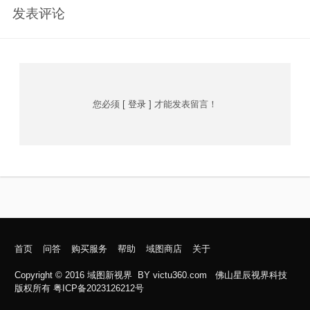
发表评论
您必须
[ 登录 ]
才能发表留言！
首页
问答
购买服务
帮助
域图商店
关于
Copyright © 2016
域图新视界
BY
victu360.com
佛山星辰视界科技
版权所有 粤ICP备2023126212号