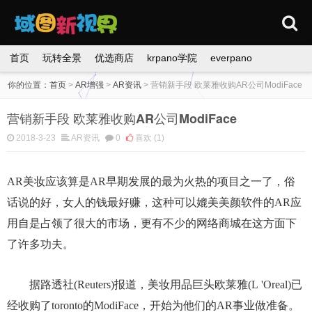
首页
玩转全景
优选商店
krpano学院
everpano
你的位置：
首页
>
AR增强
>
AR资讯
>
营销新手段 欧莱雅收购AR公司ModiFace
营销新手段 欧莱雅收购AR公司ModiFace
2018-3-23
AR资讯
0
喜欢
(1)
AR美妆应该算是AR早期发展的最为火热的项目之一了，俗
话说的好，女人的钱最好赚，这种可以媲美美颜软件的AR应
用自是占领了很大的市场，更有不少的网络商城在这方面下
了许多功夫。
据路透社(Reuters)报道，美妆用品巨头欧莱雅(L 'Oreal)已
经收购了toronto的ModiFace，开始为他们的AR事业做准备。