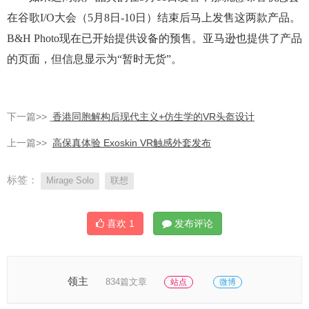
在谷歌I/O大会（5月8日-10日）结束后马上发售这两款产品。
B&H Photo现在已开始提供设备的预售。亚马逊也提供了产品
的页面，但信息显示为“暂时无货”。
下一篇>>
香港同胞解构后现代主义+仿生学的VR头盔设计
上一篇>>
高保真体验 Exoskin VR触感外套发布
标签：
Mirage Solo
联想
喜欢
1
发布评论
领主
834篇文章
站点
微博