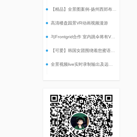
【精品】全景图案例-扬州西郊布鲁克
高清楼盘园景VR动画视频漫游
与Frontgrid合作 室内跳伞将有VR体验
【可爱】韩国女团围绕着您蜜语桌游
全景视频live实时录制输出及远程直播--vahama--全景视频教程