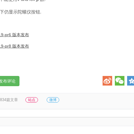
态下仍显示陀螺仪按钮.
.19-pr6 版本发布
.19-pr8 版本发布
发布评论
834篇文章
站点
微博