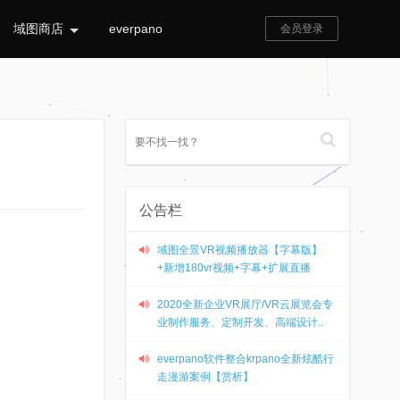
域图商店
everpano
会员登录
公告栏
域图全景VR视频播放器【字幕版】
+新增180vr视频+字幕+扩展直播
2020全新企业VR展厅/VR云展览会专
业制作服务、定制开发、高端设计..
everpano软件整合krpano全新炫酷行
走漫游案例【赏析】