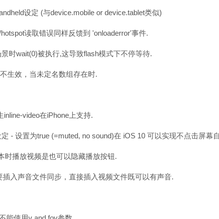
dheld设定 (与device.mobile or device.tablet类似)
er/hotspot读取错误同样反馈到 'onloaderror'事件.
景时wait(0)被执行,这导致flash模式下不停等待.
模式下不生效，当未定名数组存在时.
inline-video在iPhone上支持.
设定 - 设置为true (=muted, no sound)在 iOS 10 可以实现不点击
S 9版本时播放视频是也可以隐藏播放按钮.
要插入声音文件同步，直接插入视频文件既可以有声音.
at不能使用v and fov参数.