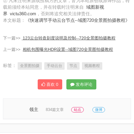
㊣ 凡未注明来源或投稿方的文章，皆为本站原创或原译作品，转
载前须经本站同意，并在转载时注明来自
域图新视
界
victu360.com
，否则将追究相关法律责任。
本文标题：
《快速调节手动云台节点--域图720全景图拍摄教程》
下一篇>>
123云台转盘刻度说明及控制--720全景图拍摄教程
上一篇>>
相机包围曝光HDR设置--域图720全景图拍摄教程
标签：
全景图拍摄
手动云台
节点
视频教程
喜欢
0
发布评论
领主
834篇文章
站点
微博