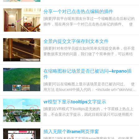
会员权限查看
分享一个对已点击热点编辑的插件
[摘要]早前平台呢有朋友分享过一个缩略图点击后标记的
插件，现在再分享一个对已点击热点标记的插件。 使
用方法 [需开通会员权限]...
全景内提交文字保存到文本文件
[摘要]针对有些学员提出如何简单实现提交表单，但不需
要数据库支持的问题，我们做了个简单例子，可以将结
果直接写入网页目录内文本文件中。 1、在...
在缩略图标记场景是否已被访问--krpano插
件
[摘要]可以在缩略图上显示该场景是否已被访问过。 使
用方法 在tour.xml中插入代码： <include url="skin/visi...
vr模型下显示tooltips文字提示
[摘要]在VR模式下tooltips是无效的，十字星移上热点上
面，不会显示文字提示，因此目前应该只可以使用图片
代替文字，这是一个可以显示图片tooltips...
插入无限个iframe网页弹窗
[摘要]119版本提供了实现iframe弹窗的方法，但如果直