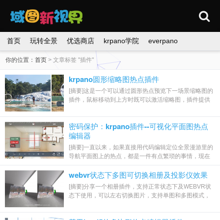
首页
玩转全景
优选商店
krpano学院
everpano
你的位置：
首页
>
文章标签 "插件"
krpano圆形缩略图热点插件
[摘要]这是一个可以通过圆形热点预览下一场景缩略图的
插件，鼠标移动到上方时既可以激活缩略图，插件提供
圆形插件的psd文件附带样例。 ...
密码保护：krpano插件--可视化平面图热点
编辑器
[摘要]一直以来，如果直接用代码编辑定位全景漫游里的
导航平面图上的热点，都是一件有点繁琐的事情，现在
终于有可视化辅助工具使用了，使用该插件...
webvr状态下多图可切换相册及投影仪效果
[摘要]分享一个相册插件，支持正常状态下及WEBVR状
态下使用，可以左右切换图片，支持单图和多图模式，
也可以将相册内的图片切换到墙壁上放大显示，...