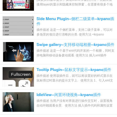
接用layer的显示和隐藏来控制弹窗，在需要有很多个地
方弹出不同内容弹窗时，系统会变得很慢，...
Side Menu Plugin--侧栏二级菜单--krpano插
件
插件描述 这是一个侧栏菜单，支持二级子菜单，可以对
多场景的项目进行清晰的分类. 使用方法 <krpano
version="1.16" onstart=...
Swipe gallery--支持移动端相册--krpano插件
插件描述 这是一个基于xml代码开发的一个相册，同时支
持电脑和移动设备拨动观看. 使用方法 插入xml插件
<include url="plugi...
Tooltip Plugin--鼠标文字提示--krpano插件
插件描述 使用该插件后，就可以将设置好的样式显示在
鼠标滑过时显示的提示文字上. 使用方法 1、引入xml文
件: <incl...
IdleView--闲置环绕视角--krpano插件
插件描述 当用户没有对界面进行操作交互时，设置视角
自动环顾观看全景. 使用方法 插入插件代码和属性设置
<plugin na...