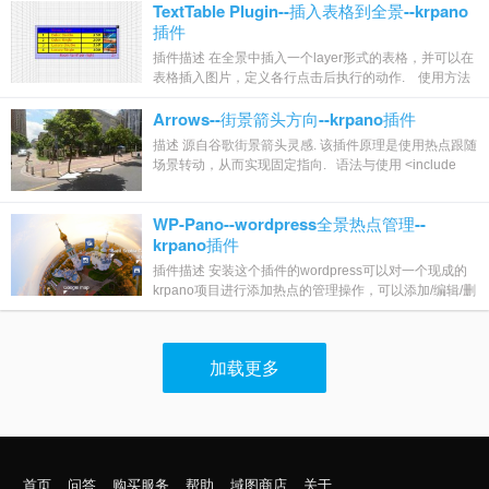
TextTable Plugin--插入表格到全景--krpano
插件
插件描述 在全景中插入一个layer形式的表格，并可以在
表格插入图片，定义各行点击后执行的动作. 使用方法
<plug...
Arrows--街景箭头方向--krpano插件
描述 源自谷歌街景箭头灵感. 该插件原理是使用热点跟随
场景转动，从而实现固定指向. 语法与使用 <include
url="ar...
WP-Pano--wordpress全景热点管理--
krpano插件
插件描述 安装这个插件的wordpress可以对一个现成的
krpano项目进行添加热点的管理操作，可以添加/编辑/删
除，图片热点、视频热点、声音热点、弹窗...
加载更多
首页
问答
购买服务
帮助
域图商店
关于