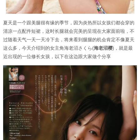
夏天是一个跟美腿很有缘的季节，因为炎热所以女孩们都会穿的
清凉一点配件短裙，这时长腿就会完美的呈现在大家面前啦，不
过随着天气一天一天冷下去，将来看到腿腿的机会肯定不像夏天
这么多，今天介绍到的女主角海老沼さくら(
海老沼樱
)，就是最
近出现的一位修长女孩，以下在这边跟大家做个分享