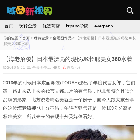
首页
玩转全景
优选商店
krpano学院
everpano
你的位置：
首页
>
玩转全景
>
全景图作品
>
【海老沼樱】日本最漂亮的现役JK长
腿美女360水着
【海老沼樱】日本最漂亮的现役JK长腿美女360水着
2016-5-11
全景图作品
0
喜欢
(0)
2016年的时候日本东丽泳装(TORAY)选出了年度代言女郎，它们
家一路走来选出来的代言人都非常的有气质，也非常符合且适合
品牌的形象，比方说岩崎名美就是一个例子，而今天跟大家分享
的这位
海老沼樱
也十分不错，年轻有朝气还是一位169公分高的
标准美女，所以未来的表现十分受媒体看好。