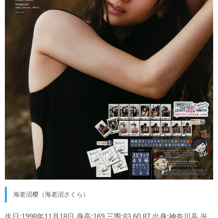
海老沼樱（海老沼さくら）
生日:1998年11月18日 身高:169 三围:83.60.87 出身:神奈川县 兴