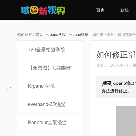
首页
新锐
你的位置：
首页
>
krpano学院
>
krpano疑难
>
如何修正部分手机浏览器全
720全景拍摄学院
如何修正部
艾楚儿
2019-3-11
【全景图】后期制作
[
摘要
]krpan
Krpano 学院
办法进行修正。
everpano-3D漫游
Panotour全景漫游