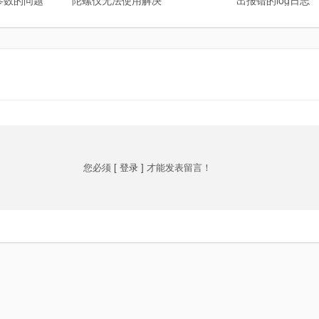
选择参数的问题
陀螺仪无法使用解决
出报错的log日志
您必须
[ 登录 ]
才能发表留言！