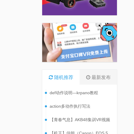
随机推荐
最新发布
def动作说明—krpano教程
action多动作执行写法
【青春气息】AKB48集训VR视频
【机王】佳能（Canon）EOS 5D Mark IV 机身 单反相机