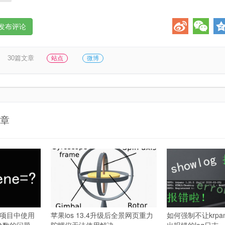
发布评论
30篇文章
站点
微博
章
no项目中使用
苹果ios 13.4升级后全景网页重力
如何强制不让krp