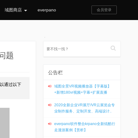
域图商店
everpano
会员登录
问题
公告栏
可以通过以下
域图全景VR视频播放器【字幕版】
+新增180vr视频+字幕+扩展直播
2020全新企业VR展厅/VR云展览会专
业制作服务、定制开发、高端设计..
everpano软件整合krpano全新炫酷行
走漫游案例【赏析】