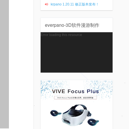
krpano 1.20.11 修正版本发布！
everpano-3D软件漫游制作
视
Error loading this resource
频
播
放
器