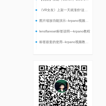
《VR女友》上架一天就涨价!这价格你养得起吗?
图片缩放功能演示--krpano视频教程【71】
lensflareset标签说明—krpano教程
标签嵌套的使用--krpano视频教程【10】