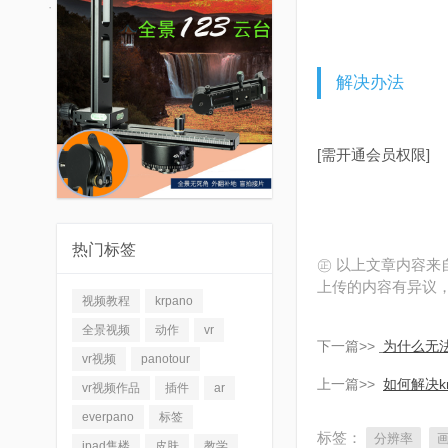
解决办法
[需开通会员权限]
热门标签
㊣ 以上文章内容
上传的内容有异议
视频教程
krpano
全景视频
动作
vr
下一篇>>
为什么无
vr视频
panotour
上一篇>>
如何解决k
vr视频作品
插件
ar
everpano
标签
标签：
分辨率
ipad售楼
皮肤
教学